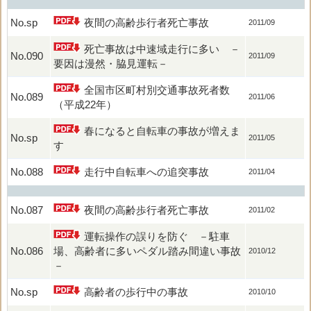
No.sp
夜間の高齢歩行者死亡事故
2011/09
死亡事故は中速域走行に多い －
No.090
2011/09
要因は漫然・脇見運転－
全国市区町村別交通事故死者数
No.089
2011/06
（平成22年）
春になると自転車の事故が増えま
No.sp
2011/05
す
No.088
走行中自転車への追突事故
2011/04
No.087
夜間の高齢歩行者死亡事故
2011/02
運転操作の誤りを防ぐ －駐車
No.086
場、高齢者に多いペダル踏み間違い事故
2010/12
－
No.sp
高齢者の歩行中の事故
2010/10