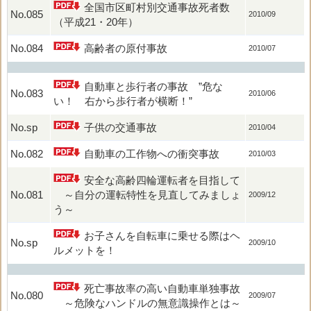
全国市区町村別交通事故死者数
No.085
2010/09
（平成21・20年）
No.084
高齢者の原付事故
2010/07
自動車と歩行者の事故 ”危な
No.083
2010/06
い！ 右から歩行者が横断！”
No.sp
子供の交通事故
2010/04
No.082
自動車の工作物への衝突事故
2010/03
安全な高齢四輪運転者を目指して
No.081
～自分の運転特性を見直してみましょ
2009/12
う～
お子さんを自転車に乗せる際はヘ
No.sp
2009/10
ルメットを！
死亡事故率の高い自動車単独事故
No.080
2009/07
～危険なハンドルの無意識操作とは～