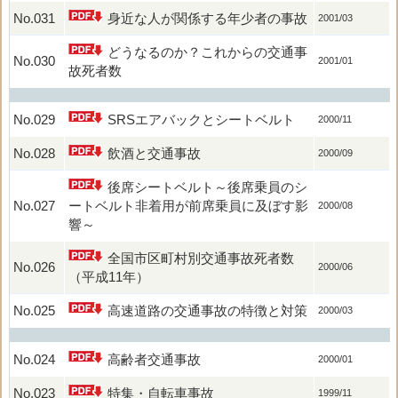
No.031
身近な人が関係する年少者の事故
2001/03
どうなるのか？これからの交通事
No.030
2001/01
故死者数
No.029
SRSエアバックとシートベルト
2000/11
No.028
飲酒と交通事故
2000/09
後席シートベルト～後席乗員のシ
No.027
ートベルト非着用が前席乗員に及ぼす影
2000/08
響～
全国市区町村別交通事故死者数
No.026
2000/06
（平成11年）
No.025
高速道路の交通事故の特徴と対策
2000/03
No.024
高齢者交通事故
2000/01
No.023
特集・自転車事故
1999/11