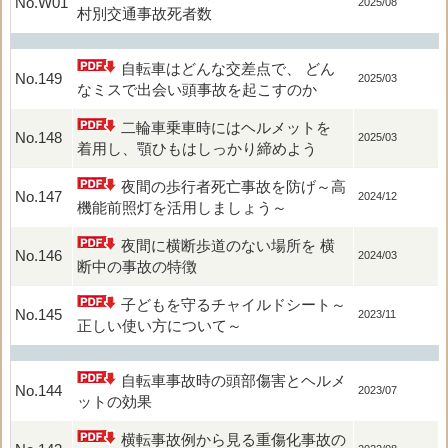
No.W01
2025/08
村別交通事故死者数
自転車はどんな交差点で、 どん
No.149
2025/03
なミスで出会い頭事故を起こすのか
二輪車乗車時にはヘルメットを
No.148
2025/03
着用し、顎ひもはしっかり締めよう
夜間の歩行者死亡事故を防げ～高
No.147
2024/12
機能前照灯を活用しましょう～
夜間に横断歩道のない場所を 横
No.146
2024/03
断中の事故の特徴
子どもを守るチャイルドシート～
No.145
2023/11
正しい使い方について～
自転車事故時の頭部傷害とヘルメ
No.144
2023/07
ットの効果
横転事故例から見る重傷化事故の