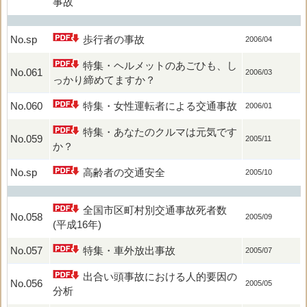
事故
No.sp
歩行者の事故
2006/04
特集・ヘルメットのあごひも、し
No.061
2006/03
っかり締めてますか？
No.060
特集・女性運転者による交通事故
2006/01
特集・あなたのクルマは元気です
No.059
2005/11
か？
No.sp
高齢者の交通安全
2005/10
全国市区町村別交通事故死者数
No.058
2005/09
(平成16年)
No.057
特集・車外放出事故
2005/07
出合い頭事故における人的要因の
No.056
2005/05
分析