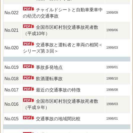
チャイルドシートと自動車乗車中
No.022
1999/09
の幼児の交通事故
全国市区町村別交通事故死者数
No.021
1999/06
（平成10年）
交通事故と運転者と車両の相関＜
No.020
1999/03
シリーズ第３回＞
No.019
事故多発地点
1999/01
No.018
飲酒運転事故
1998/10
No.017
最近の交通事故の特徴
1998/08
全国市区町村別交通事故死者数
No.016
1998/03
（平成９年）
No.015
交通事故の地域間比較
1998/01