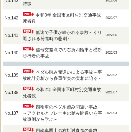
No.143
2022/08
特徴
令和3年 全国市区町村別交通事故
No.142
2022/07
死者数
低速で子供が轢かれる事故～くり
No.141
2022/06
返される発進時の悲劇～
信号交差点での右折四輪車と横断
No.140
2022/03
歩行者の事故
ペダル踏み間違いによる事故～事
No.139
2022/02
故統計分析から多重衝突の実相に迫る～
令和2年 全国市区町村別交通事故
No.138
2021/07
死者数
四輪車のペダル踏み間違い事故
No.137
～アクセルとブレーキの踏み間違いを事
2021/03
故事例から学ぶ～
四輪車同士の右折対直進の事故