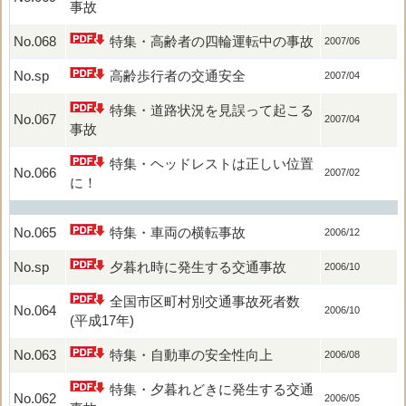
事故
No.068
特集・高齢者の四輪運転中の事故
2007/06
No.sp
高齢歩行者の交通安全
2007/04
特集・道路状況を見誤って起こる
No.067
2007/04
事故
特集・ヘッドレストは正しい位置
No.066
2007/02
に！
No.065
特集・車両の横転事故
2006/12
No.sp
夕暮れ時に発生する交通事故
2006/10
全国市区町村別交通事故死者数
No.064
2006/10
(平成17年)
No.063
特集・自動車の安全性向上
2006/08
特集・夕暮れどきに発生する交通
No.062
2006/05