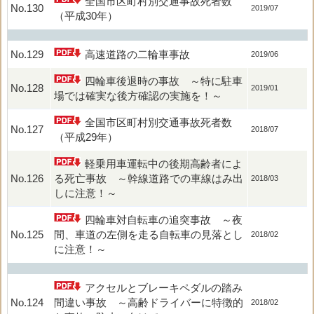
全国市区町村別交通事故死者数
No.130
2019/07
（平成30年）
No.129
高速道路の二輪車事故
2019/06
四輪車後退時の事故 ～特に駐車
No.128
2019/01
場では確実な後方確認の実施を！～
全国市区町村別交通事故死者数
No.127
2018/07
（平成29年）
軽乗用車運転中の後期高齢者によ
No.126
る死亡事故 ～幹線道路での車線はみ出
2018/03
しに注意！～
四輪車対自転車の追突事故 ～夜
No.125
間、車道の左側を走る自転車の見落とし
2018/02
に注意！～
アクセルとブレーキペダルの踏み
No.124
間違い事故 ～高齢ドライバーに特徴的
2018/02