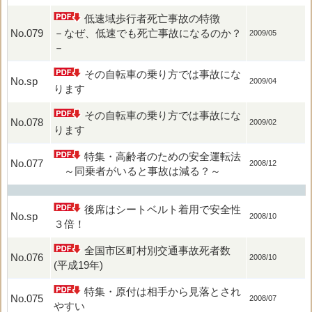
低速域歩行者死亡事故の特徴
No.079
－なぜ、低速でも死亡事故になるのか？
2009/05
－
その自転車の乗り方では事故にな
No.sp
2009/04
ります
その自転車の乗り方では事故にな
No.078
2009/02
ります
特集・高齢者のための安全運転法
No.077
2008/12
～同乗者がいると事故は減る？～
後席はシートベルト着用で安全性
No.sp
2008/10
３倍！
全国市区町村別交通事故死者数
No.076
2008/10
(平成19年)
特集・原付は相手から見落とされ
No.075
2008/07
やすい