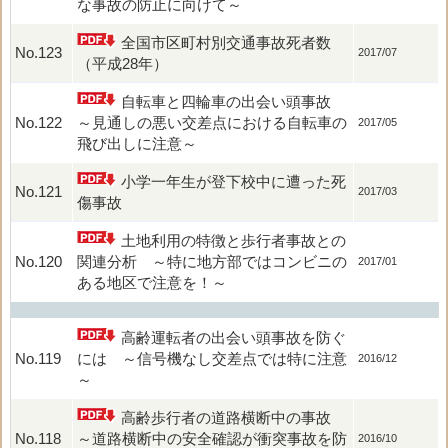
な事故の防止に向けて～
全国市区町村別交通事故死者数
No.123
2017/07
（平成28年）
自転車と四輪車の出会い頭事故
No.122
～見通しの悪い交差点における自転車の
2017/05
飛び出しに注意～
小学一年生が登下校中に遭った死
No.121
2017/03
傷事故
土地利用の特徴と歩行者事故との
No.120
関連分析 ～特に地方部ではコンビニの
2017/01
ある地区で注意を！～
高齢運転者の出会い頭事故を防ぐ
No.119
には ～信号機なし交差点では特に注意
2016/12
～
高齢歩行者の道路横断中の事故
No.118
～道路横断中の安全確認が衝突事故を防
2016/10