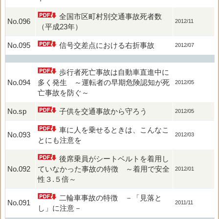
全国市区町村別交通事故死者数
No.096
2012/11
（平成23年）
No.095
信号交差点における右折事故
2012/07
歩行者死亡事故は自動車直進中に
No.094
多く発生 ～運転者の早期危険認知が死
2012/05
亡事故を防ぐ～
No.sp
子供を交通事故から守ろう
2012/05
車に人を乗せるときは、こんなこ
No.093
2012/03
とにも注意を
後席乗員がシートベルトを着用し
No.092
ていなかった事故の特徴 ～着用で安全
2012/01
性３.５倍～
二輪車事故の特徴 －「見落と
No.091
2011/11
し」に注意－