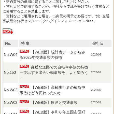
・交通事故の低減に資することに関しご利用ください。
・営利目的で使用することや、他社から委託を受けて行う業務など
に使用することを禁止します。
・資料などに引用される場合、出典元の明示が必要です。例）交通
事故総合分析センター イタルダインフォメーション№○○。
No.
特 集
発行日
【WEB版】統計表データからみ
No.W04
2026/06
る2025年交通事故の特徴
身近な道路での自転車事故の特徴
No.150
～突出する出会い頭事故を、よく知ろう
2026/05
～
【WEB版】高齢歩行者の横断中
No.W03
2026/05
事故はどう変わったのか
No.W02
【WEB版】飲酒と交通事故
2026/03
【WEB版】令和６年全国市区町