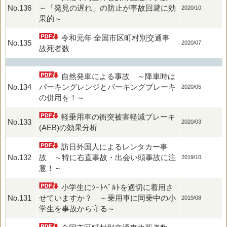
No.136
～「発見の遅れ」の防止が事故回避に効
2020/10
果的～
令和元年 全国市区町村別交通事
No.135
2020/07
故死者数
自然発車による事故 ～降車時は
No.134
パーキングレンジとパーキングブレーキ
2020/05
の併用を！～
軽乗用車の衝突被害軽減ブレーキ
No.133
2020/03
(AEB)の効果分析
訪日外国人によるレンタカー事
No.132
故 ～特に右直事故・出会い頭事故に注
2019/10
意！～
小学生にｼｰﾄﾍﾞﾙﾄを適切に着用さ
No.131
せていますか？ ～乗用車に同乗中の小
2019/08
学生を事故から守る～