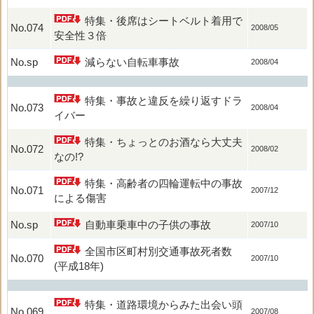
特集・後席はシートベルト着用で
No.074
2008/05
安全性３倍
No.sp
減らない自転車事故
2008/04
特集・事故と違反を繰り返すドラ
No.073
2008/04
イバー
特集・ちょっとのお酒なら大丈夫
No.072
2008/02
なの!?
特集・高齢者の四輪運転中の事故
No.071
2007/12
による傷害
No.sp
自動車乗車中の子供の事故
2007/10
全国市区町村別交通事故死者数
No.070
2007/10
(平成18年)
特集・道路環境からみた出会い頭
No.069
2007/08