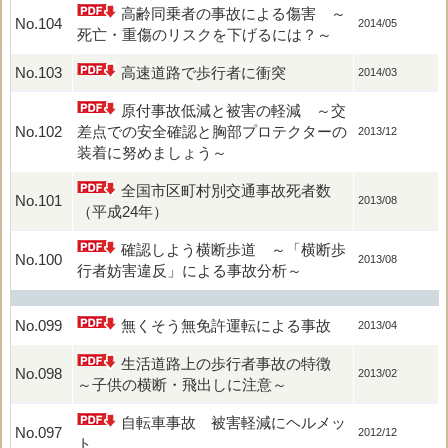
高齢同乗者の事故による傷害 ～
No.104
2014/05
死亡・重傷のリスクを下げるには？～
No.103
高速道路で歩行者に衝突
2014/03
原付事故低減と被害の軽減 ～交
No.102
差点での安全確認と胸部プロテクターの
2013/12
装着に努めましょう～
全国市区町村別交通事故死者数
No.101
2013/08
（平成24年）
確認しよう横断歩道 ～「横断歩
No.100
2013/08
行者妨害違反」による事故分析～
No.099
無くそう無免許運転による事故
2013/04
生活道路上の歩行者事故の特徴
No.098
2013/02
～子供の横断・飛出しに注意～
自転車事故 被害軽減にヘルメッ
No.097
2012/12
ト