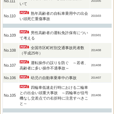
No.111
2015/05
いて
熟年高齢者の自転車乗用中の出会
No.110
2015/03
い頭死亡重傷事故
男性高齢者の運転免許保有につい
No.109
2015/01
て考える
全国市区町村別交通事故死者数
No.108
2014/08
（平成25年）
運転操作の誤りを防ぐ ～若者、
No.107
2014/08
高齢者に多い操作不適事故～
No.106
幼児の自動車乗車中の事故
2014/07
四輪車低速走行時における二輪車
との出会い頭重大事故 ～四輪車が信号
No.105
2014/06
機なし交差点での右折時に注意すべきこ
と～