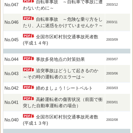
自転車事故 ～自転車で事故に遭
No.047
2003/12
わないために～
自転車事故 ～危険な乗り方をし
No.046
2003/11
たり、人に迷惑をかけていませんか？～
全国市区町村別交通事故死者数
No.045
2003/09
(平成１４年)
No.044
事故多発地点の対策効果
2003/07
追突事故はどうして起きるのか
No.043
2003/06
～その時の運転者のエラーは～
No.042
締めましょう ! シートベルト
2003/03
高齢運転者の傷害状況（前面で衝
No.041
2003/01
突した自動車運転者の場合）
全国市区町村別交通事故死者数
No.040
2002/08
(平成１３年)