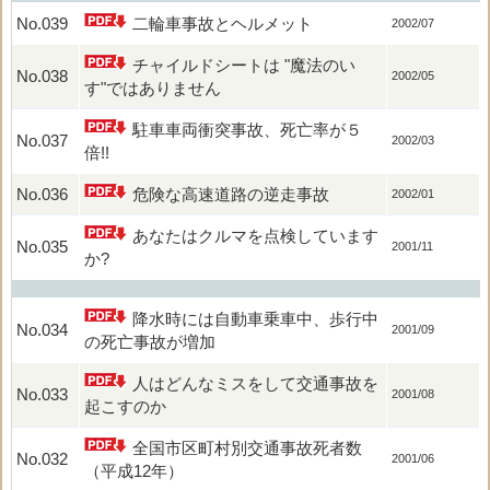
No.039
二輪車事故とヘルメット
2002/07
チャイルドシートは "魔法のい
No.038
2002/05
す"ではありません
駐車車両衝突事故、死亡率が５
No.037
2002/03
倍!!
No.036
危険な高速道路の逆走事故
2002/01
あなたはクルマを点検しています
No.035
2001/11
か?
降水時には自動車乗車中、歩行中
No.034
2001/09
の死亡事故が増加
人はどんなミスをして交通事故を
No.033
2001/08
起こすのか
全国市区町村別交通事故死者数
No.032
2001/06
（平成12年）