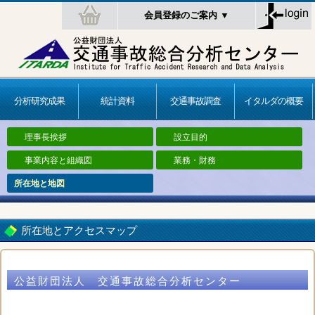
会員登録のご案内 ▼
分析研究成果
統計資料
交通事故調査
イタルダの概要
理事長挨拶
設立目的
事業内容と組織図
業務・財務
所在地と地図
所在地とアクセスマップ
公益財団法人 交通事故総合分析センター