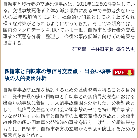
自転車と歩行者の交通死傷事故は、2011年に2,801件発生してい
る。交通事故死傷者全体が減少傾向にある中で件数は少ないも
のの近年増加傾向にあり、社会的な問題として採り上げられ
様々な対策がとられるようになってきた。そこで本研究では、
国内のマクロデータを用いていま一度、自転車と歩行者の交通
事故の実態を分析・整理し、今後の事故低減に向けての施策を
提言する。
研究部 主任研究員 國行 浩史
四輪車と自転車の無信号交差点・ 出会い頭事
故の人的要因分析
自転車事故防止策を検討するための基礎資料を得ることを目的
に、発生件数の多い四輪車と自転車との無信号交差点における
出会い頭事故に着目し、人的事故要因を分析した。分析対象と
して、無信号交差点での出会い頭事故の中でも特に死亡事故に
つながりやすい四輪車と自転車の直進交差時の事故と、死傷事
故件数の多い四輪車の発進時の事故を取り上げた。分析結果を
もとに、四輪車、自転車双方の立場から事故を防止するための
留意点をまとめた。