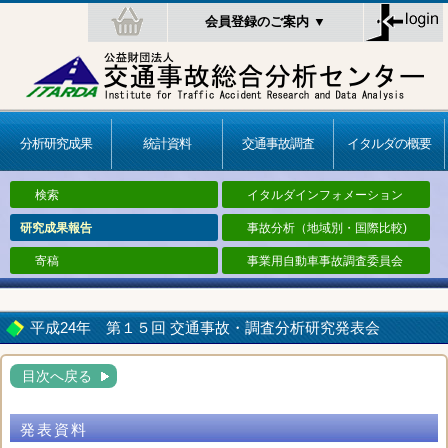
会員登録のご案内 ▼
分析研究成果
統計資料
交通事故調査
イタルダの概要
検索
イタルダインフォメーション
研究成果報告
事故分析（地域別・国際比較)
寄稿
事業用自動車事故調査委員会
平成24年 第１５回 交通事故・調査分析研究発表会
目次へ戻る
発表資料