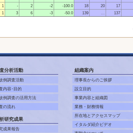
1
-
2
-2
-100.0
18
20
17
1
3
6
-3
-50.0
139
…
137
査分析活動
組織案内
故例調査活動
理事長からのご挨拶
査内容･目的
設立目的
故例調査の活用方法
事業内容と組織図
査の流れ
業務・財務情報
所在地とアクセスマップ
析研究成果
イタルダ紹介ビデオ
究成果報告