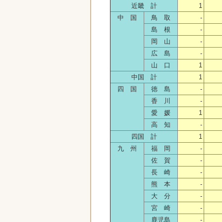
近畿 計
1
中 国
鳥 取
-
島 根
-
岡 山
-
広 島
-
山 口
1
中国 計
1
四 国
徳 島
-
香 川
-
愛 媛
1
高 知
-
四国 計
1
九 州
福 岡
-
佐 賀
-
長 崎
-
熊 本
-
大 分
-
宮 崎
-
鹿児島
-