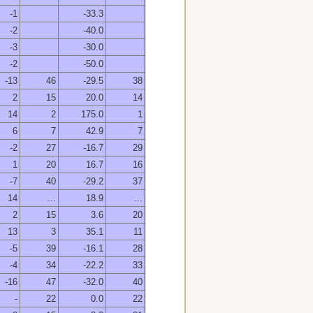
-1
-33.3
-2
-40.0
-3
-30.0
-2
-50.0
-13
46
-29.5
38
2
15
20.0
14
14
2
175.0
1
6
7
42.9
7
-2
27
-16.7
29
1
20
16.7
16
-7
40
-29.2
37
14
…
18.9
…
2
15
3.6
20
13
3
35.1
11
-5
39
-16.1
28
-4
34
-22.2
33
-16
47
-32.0
40
-
22
0.0
22