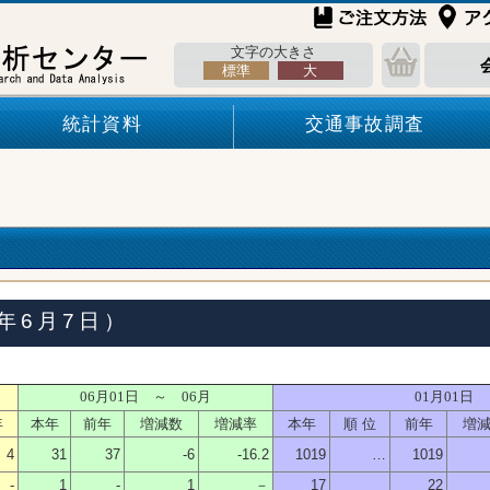
文字の大きさ
標準
大
統計資料
交通事故調査
年6月7日）
06月01日 ～ 06月
01月01日 
年
本年
前年
増減数
増減率
本年
順 位
前年
増
4
31
37
-6
-16.2
1019
…
1019
-
1
-
1
－
17
22