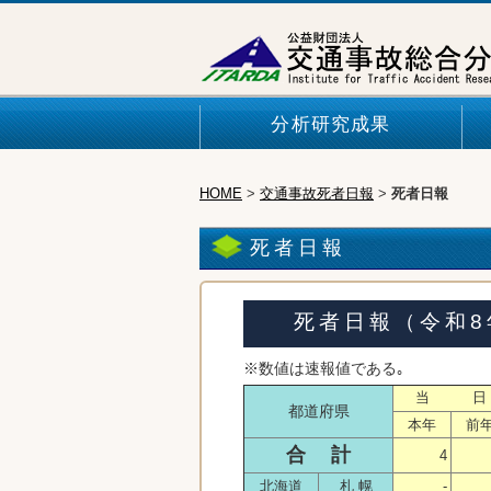
分析研究成果
HOME
>
交通事故死者日報
>
死者日報
死者日報
死者日報（令和8
※数値は速報値である｡
当 日
都道府県
本年
前
合 計
4
北海道
札 幌
-