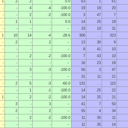
1
2
2
-
0.0
63
1
61
-
-
4
-4
-100.0
19
19
20
-
-
2
-2
-100.0
3
47
7
-
1
1
-
0.0
14
25
18
-
-
-
-
－
33
10
31
1
10
14
-4
-28.6
306
…
323
-
2
-
2
－
13
30
9
-
-
-
-
－
8
41
10
-
-
2
-2
-100.0
7
43
10
-
-
-
-
－
16
23
18
-
-
3
-3
-100.0
56
3
47
-
-
-
-
－
31
11
21
-
2
5
-3
-60.0
131
…
115
-
-
1
-1
-100.0
14
25
22
1
-
2
-2
-100.0
14
25
21
-
3
-
3
－
41
7
50
-
2
-
2
－
55
4
34
-
-
2
-2
-100.0
11
35
11
-
-
-
-
－
11
35
14