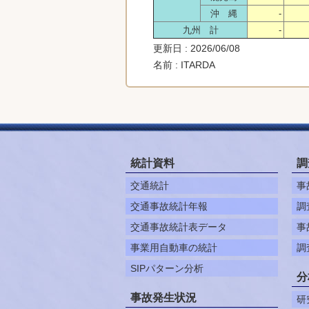
沖 縄
-
九州 計
-
更新日 : 2026/06/08
名前 : ITARDA
統計資料
調
交通統計
事
交通事故統計年報
調
交通事故統計表データ
事
事業用自動車の統計
調
SIPパターン分析
分
事故発生状況
研