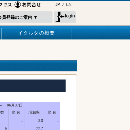
JP
EN
会員登録のご案内 ▼
イタルダの概要
～ 06月07日
減数
順 位
増減率
順 位
-
…
0.0
…
-5
-22.7