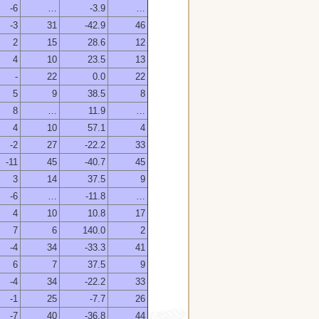
-6
…
-3.9
…
-3
31
-42.9
46
2
15
28.6
12
4
10
23.5
13
-
22
0.0
22
5
9
38.5
8
8
…
11.9
…
4
10
57.1
4
-2
27
-22.2
33
-11
45
-40.7
45
3
14
37.5
9
-6
…
-11.8
…
4
10
10.8
17
7
6
140.0
2
-4
34
-33.3
41
6
7
37.5
9
-4
34
-22.2
33
-1
25
-7.7
26
-7
40
-36.8
44