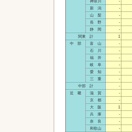
神奈川
-
新 潟
-
山 梨
-
長 野
-
静 岡
-
関東 計
1
中 部
富 山
-
石 川
-
福 井
-
岐 阜
-
愛 知
-
三 重
-
中部 計
-
近 畿
滋 賀
-
京 都
-
大 阪
1
兵 庫
-
奈 良
-
和歌山
-