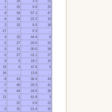
2
15
3.3
21
-1
25
-5.0
25
-4
34
-57.1
47
-4
34
-22.2
33
2
15
6.5
18
-17
…
-5.3
…
4
10
44.4
6
-2
27
-20.0
31
-3
31
-30.0
39
-2
27
-11.1
27
9
5
19.1
15
10
4
47.6
5
16
…
13.9
…
-8
43
-36.4
43
-7
40
-33.3
41
-9
44
-18.0
30
21
1
61.8
3
-
22
0.0
22
-3
31
-21.4
32