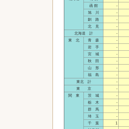
函 館
-
旭 川
-
釧 路
-
北 見
-
北海道 計
-
東 北
青 森
-
岩 手
-
宮 城
-
秋 田
-
山 形
-
福 島
-
東北 計
-
東 京
-
関 東
茨 城
-
栃 木
-
群 馬
-
埼 玉
-
千 葉
1