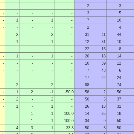
-
-
-
-
－
2
3
-
-
-
-
－
3
5
-
1
-
1
－
7
10
-
-
-
-
－
2
4
-
2
-
2
－
31
11
44
-
1
-
1
－
12
31
10
-
-
-
-
－
22
15
8
-
1
-
1
－
20
18
14
-
-
-
-
－
10
39
12
-
-
-
-
－
7
43
6
-
-
-
-
－
17
22
24
-
2
-
2
－
88
…
74
-
1
2
-1
-50.0
58
2
56
-
2
-
2
－
50
5
37
-
1
-
1
－
26
13
31
-
-
1
-1
-100.0
14
25
18
-
-
1
-1
-100.0
34
9
50
-
4
3
1
33.3
50
5
50