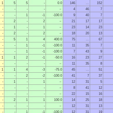
1
5
5
-
0.0
146
…
152
-
-
-
-
－
4
46
7
-
-
1
-1
-100.0
9
40
7
-
2
-
2
－
21
17
17
-
1
-
1
－
23
14
23
-
2
-
2
－
18
20
13
-
5
1
4
400.0
75
…
67
-
-
1
-1
-100.0
11
35
7
-
-
1
-1
-100.0
7
43
9
1
1
2
-1
-50.0
16
23
27
-
-
-
-
－
11
35
8
1
1
4
-3
-75.0
45
…
51
-
-
2
-2
-100.0
41
7
37
-
1
-
1
－
12
31
5
-
-
-
-
－
8
41
12
-
-
-
-
－
22
15
16
-
2
1
1
100.0
14
25
18
-
-
-
-
－
12
31
13
-
-
1
-1
-100.0
12
31
19