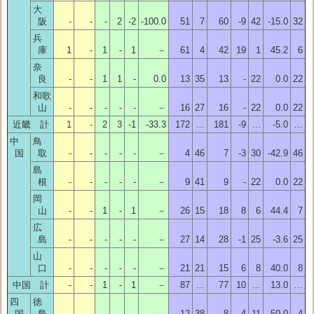
大
阪
-
-
-
2
-2
-100.0
51
7
60
-9
42
-15.0
32
兵
庫
1
-
1
-
1
－
61
4
42
19
1
45.2
6
奈
良
-
-
1
1
-
0.0
13
35
13
-
22
0.0
22
和歌
山
-
-
-
-
-
－
16
27
16
-
22
0.0
22
近畿 計
1
-
2
3
-1
-33.3
172
…
181
-9
…
-5.0
…
中
鳥
国
取
-
-
-
-
-
－
4
46
7
-3
30
-42.9
46
島
根
-
-
-
-
-
－
9
41
9
-
22
0.0
22
岡
山
-
-
1
-
1
－
26
15
18
8
6
44.4
7
広
島
-
-
-
-
-
－
27
14
28
-1
25
-3.6
25
山
口
-
-
-
-
-
－
21
21
15
6
8
40.0
8
中国 計
-
-
1
-
1
－
87
…
77
10
…
13.0
…
四
徳
国
島
-
-
-
-
-
－
12
38
8
4
11
50.0
4