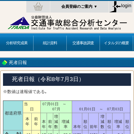
会員登録のご案内 ▼
分析研究成果
統計資料
交通事故調査
イタルダの概要
死者日報
死者日報（令和8年7月3日）
※数値は速報値である｡
当
07月01日 ～
日
07月
01月01日 ～ 07月03日
都道府県
増
増
本
前
本
前
減
増減
順
減
順
増減
順
年
年
年
年
数
率
本年
位
前年
数
位
率
位