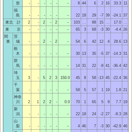
形
-
-
-
-
-
－
8
44
6
2
16
33.3
11
福
島
-
-
-
-
-
－
22
18
29
-7
39
-24.1
37
東北 計
2
-
2
-
2
－
103
…
88
15
…
17.0
…
東 京
-
-
-
-
-
－
65
3
68
-3
30
-4.4
26
関
茨
東
城
-
-
2
-
2
－
54
6
42
12
4
28.6
13
栃
木
-
-
-
-
-
－
30
13
35
-5
37
-14.3
31
群
馬
-
-
-
-
-
－
14
31
22
-8
41
-36.4
42
埼
玉
3
-
5
2
3
150.0
45
8
58
-13
45
-22.4
36
千
葉
-
-
-
-
-
－
58
5
57
1
19
1.8
21
神奈
川
2
1
2
2
-
0.0
70
1
65
5
9
7.7
19
新
潟
-
-
-
-
-
－
22
18
24
-2
27
-8.3
28
山
梨
-
-
-
-
-
－
4
46
7
-3
30
-42.9
46