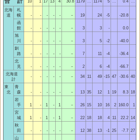
合 計
10
1
17
13
4
30.8
1179
…
1174
5
…
0.4
…
北海
札
道
幌
-
-
-
-
-
－
19
24
-5
-20.8
函
館
-
-
-
-
-
－
3
3
-
0.0
旭
川
-
-
-
-
-
－
3
5
-2
-40.0
釧
路
-
-
-
-
-
－
7
11
-4
-36.4
北
見
-
-
-
-
-
－
2
6
-4
-66.7
北海道
-
-
-
-
-
－
34
11
49
-15
47
-30.6
40
計
東
青
北
森
-
-
-
-
-
－
13
35
12
1
19
8.3
18
岩
手
1
-
1
-
1
－
26
15
10
16
2
160.0
1
宮
城
1
-
1
-
1
－
22
18
18
4
11
22.2
14
秋
田
-
-
-
-
-
－
12
38
13
-1
25
-7.7
27
山