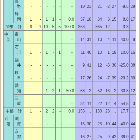
長
野
-
-
-
-
-
－
19
23
21
-2
27
-9.5
29
静
岡
1
-
1
1
-
0.0
37
10
34
3
15
8.8
17
関東 計
6
1
10
5
5
100.0
353
…
365
-12
…
-3.3
…
中
富
部
山
-
-
-
-
-
－
14
31
10
4
11
40.0
8
石
川
1
-
1
-
1
－
11
40
10
1
19
10.0
16
福
井
-
-
-
-
-
－
9
41
12
-3
30
-25.0
38
岐
阜
-
-
-
-
-
－
17
26
24
-7
39
-29.2
39
愛
知
-
-
1
2
-1
-50.0
68
2
52
16
2
30.8
12
三
重
-
-
-
-
-
－
34
11
22
12
4
54.5
3
中部 計
1
-
2
2
-
0.0
153
…
130
23
…
17.7
…
近
滋
畿
賀
-
-
-
-
-
－
15
30
25
-10
44
-40.0
44
京
都
-
-
-
-
-
－
16
27
25
-9
42
-36.0
41