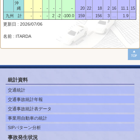
沖
縄
-
-
-
-
-
－
20
22
18
2
16
11.1
15
九州 計
-
-
-
2
-2
-100.0
159
…
156
3
…
1.9
…
更新日 : 2026/07/06
名前 : ITARDA
統計資料
交通統計
交通事故統計年報
交通事故統計表データ
事業用自動車の統計
SIPパターン分析
事故発生状況