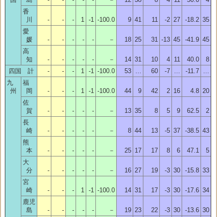
香
川
-
-
-
1
-1
-100.0
9
41
11
-2
27
-18.2
35
愛
媛
-
-
-
-
-
－
18
25
31
-13
45
-41.9
45
高
知
-
-
-
-
-
－
14
31
10
4
11
40.0
8
四国 計
-
-
-
1
-1
-100.0
53
…
60
-7
…
-11.7
…
九
福
州
岡
-
-
-
1
-1
-100.0
44
9
42
2
16
4.8
20
佐
賀
-
-
-
-
-
－
13
35
8
5
9
62.5
2
長
崎
-
-
-
-
-
－
8
44
13
-5
37
-38.5
43
熊
本
-
-
-
-
-
－
25
17
17
8
6
47.1
5
大
分
-
-
-
-
-
－
16
27
19
-3
30
-15.8
33
宮
崎
-
-
-
1
-1
-100.0
14
31
17
-3
30
-17.6
34
鹿児
島
-
-
-
-
-
－
19
23
22
-3
30
-13.6
30